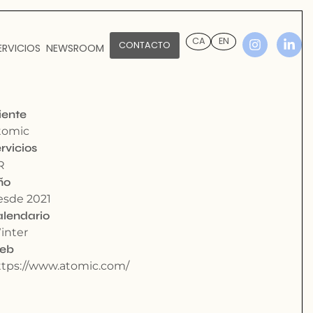
CA
EN
CONTACTO
ERVICIOS
NEWSROOM
iente
tomic
rvicios
R
ño
esde 2021
alendario
inter
eb
ttps://www.atomic.com/