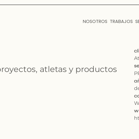
NOSOTROS
TRABAJOS
S
cl
A
se
oyectos, atletas y productos
P
a
d
c
W
w
h