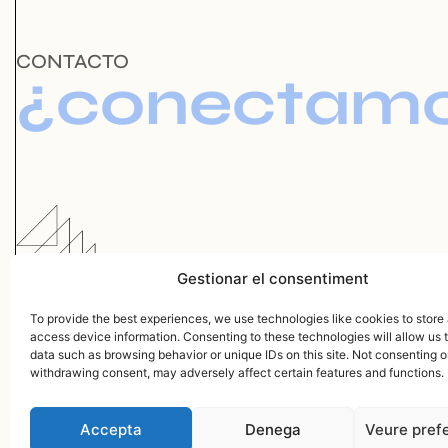
CONTACTO
¿conectam
Gestionar el consentiment
To provide the best experiences, we use technologies like cookies to store
access device information. Consenting to these technologies will allow us 
data such as browsing behavior or unique IDs on this site. Not consenting o
withdrawing consent, may adversely affect certain features and functions.
© MADE WITH
BY LYMBUS
LINKEDIN
INSTAGRAM
info@lymbus.com
Accepta
Denega
Veure pref